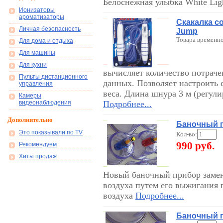
Белоснежная улыбка White Lig
Ионизаторы
ароматизаторы
Скакалка со
Личная безопасность
Jump
Товара временно
Для дома и отдыха
Для машины
Для кухни
вычисляет количество потраче
Пульты дистанционного
данных. Позволяет настроить 
управления
веса. Длина шнура 3 м (регул
Камеры
видеонаблюдения
Подробнее...
Дополнительно
Баночный п
Это показывали по TV
Кол-во:
990 руб.
Рекомендуем
Хиты продаж
Новый баночный прибор замен
воздуха путем его выжигания 
воздуха
Подробнее...
Баночный п