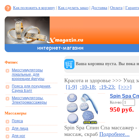
Как положить в корзину
|
Как сделать заказ
|
Доставка
|
Оплата
|
Гарант
Фитнес
Ваша корзина пуста. Вы пока н
Миостимуляторы
локальные, для
коррекции фигуры
Красота и здоровье >>> Уход з
[1-9]
:10-18:
:19-23:
[>>>]
Пояса для похудения,
Сауна Бэлт
Spin Spa С
Миостимуляторы,
Кол-во:
Электромассажеры
950 руб.
Массажеры
Пояса
Spin Spa Спин Спа массажер - 
Для лица
массаж, скраб
Подробнее...
Для ног