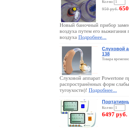
Кол-во:
650
950 руб.
Новый баночный прибор замен
воздуха путем его выжигания 
воздуха
Подробнее...
Слуховой а
138
Товара временно
Слуховой аппарат Powertone п
распространённых форм слабых
тугоухости)!
Подробнее...
Портативн
Кол-во:
6497 руб.