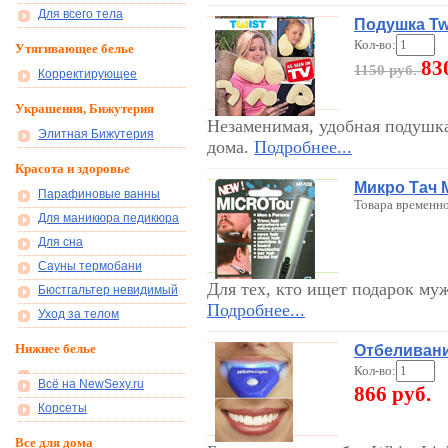
Для всего тела
Подушка Twi
Кол-во:
Утягивающее белье
83
1150 руб.
Корректирующее
Украшения, Бижутерия
Незаменимая, удобная подушка
Элитная Бижутерия
дома.
Подробнее...
Красота и здоровье
Микро Тач 
Парафиновые ванны
Товара временно
Для маникюра педикюра
Для сна
Сауны термобани
Для тех, кто ищет подарок му
Бюстгальтер невидимый
Подробнее...
Уход за телом
Нижнее белье
Отбеливани
Кол-во:
Всё на NewSexy.ru
866 руб.
Корсеты
Все для дома