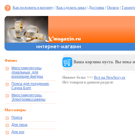
Как положить в корзину
|
Как сделать заказ
|
Доставка
|
Оплата
|
Гарант
Фитнес
Ваша корзина пуста. Вы пока н
Миостимуляторы
локальные, для
коррекции фигуры
Нижнее белье >>>
Всё на NewSexy.ru
Нет товаров в данном разделе.
Пояса для похудения,
Сауна Бэлт
Миостимуляторы,
Электромассажеры
Массажеры
Пояса
Для лица
Для ног