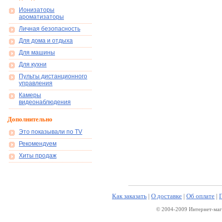
Ионизаторы
ароматизаторы
Личная безопасность
Для дома и отдыха
Для машины
Для кухни
Пульты дистанционного
управления
Камеры
видеонаблюдения
Дополнительно
Это показывали по TV
Рекомендуем
Хиты продаж
Как заказать
|
О доставке
|
Об оплате
|
© 2004-2009 Интернет-маг