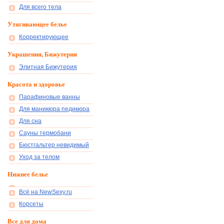
Для всего тела
Утягивающее белье
Корректирующее
Украшения, Бижутерия
Элитная Бижутерия
Красота и здоровье
Парафиновые ванны
Для маникюра педикюра
Для сна
Сауны термобани
Бюстгальтер невидимый
Уход за телом
Нижнее белье
Всё на NewSexy.ru
Корсеты
Все для дома