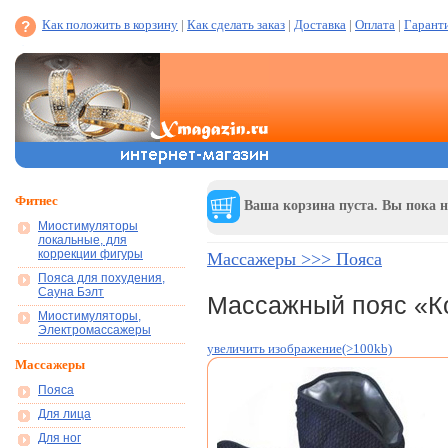
Как положить в корзину
|
Как сделать заказ
|
Доставка
|
Оплата
|
Гарант
Фитнес
Ваша корзина пуста. Вы пока н
Миостимуляторы
локальные, для
коррекции фигуры
Массажеры >>> Пояса
Пояса для похудения,
Сауна Бэлт
Массажный пояс «К
Миостимуляторы,
Электромассажеры
увеличить изображение(>100kb)
Массажеры
Пояса
Для лица
Для ног