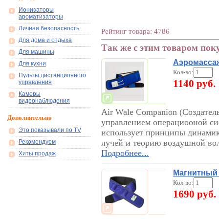
Ионизаторы
ароматизаторы
Личная безопасность
Рейтинг товара: 4786
Для дома и отдыха
Так же с этим товаром пок
Для машины
Аэромассаж
Для кухни
Кол-во:
Пульты дистанционного
1140 руб.
управления
Камеры
видеонаблюдения
Air Wale Companion (Создател
Дополнительно
управлением операциооной си
Это показывали по TV
использует принципы динамик
лучей и теорию воздушной вол
Рекомендуем
Подробнее...
Хиты продаж
Магнитный 
Кол-во:
1690 руб.