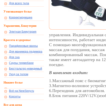
Для всего тела
Утягивающее белье
Корректирующее
Украшения, Бижутерия
Элитная Бижутерия
управления. Индивидуальная 
интенсивности, работает инди
Красота и здоровье
С помощью многофункциональ
Парафиновые ванны
массаж для похудания, массаж 
Для маникюра педикюра
комбинированный массаж. Пояс
Для сна
также имеет автоадаптер на 12
Сауны термобани
поездке.
Бюстгальтер невидимый
В комплект входит:
Уход за телом
1.Массажный пояс с биомагн
Нижнее белье
3.Магнитно-волновое устройст
6.Переходник для автомобиля.
Всё на NewSexy.ru
8.Блок питания 220V/12V.(изо
Корсеты
Все для дома