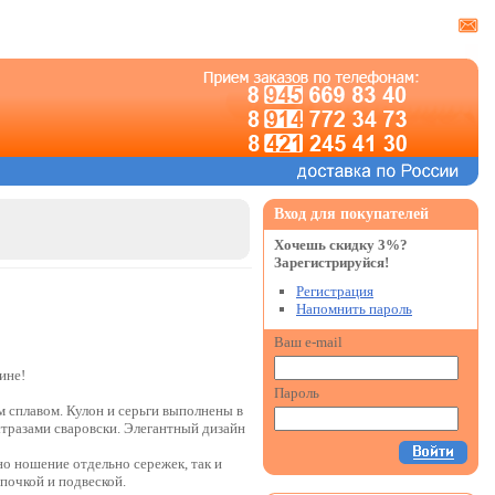
Вход для покупателей
Хочешь скидку 3%?
Зарегистрируйся!
Регистрация
Напомнить пароль
Ваш e-mail
ине!
Пароль
сплавом. Кулон и серьги выполнены в
тразами сваровски. Элегантный дизайн
о ношение отдельно сережек, так и
почкой и подвеской.