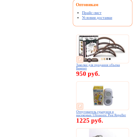
Оптовикам
Прайс-лист
Условия доставки
Заколки для придания объема
Бампит
950 руб.
Отпугиватель грызунов и
насекомых Ultrasonic Pest Repeller
1225 руб.