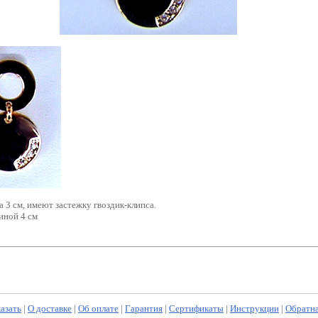
 3 см, имеют застежку гвоздик-клипса.
иной 4 см
казать
|
О доставке
|
Об оплате
|
Гарантия
|
Сертификаты
|
Инструкции
|
Обратна