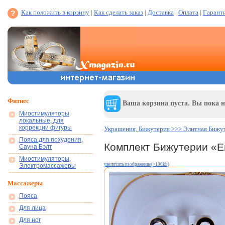
Как положить в корзину
|
Как сделать заказ
|
Доставка
|
Оплата
|
Гарант
Фитнес
Ваша корзина пуста. Вы пока н
Миостимуляторы
локальные, для
коррекции фигуры
Украшения, Бижутерия >>> Элитная Бижу
Пояса для похудения,
Комплект Бижутерии «Е
Сауна Бэлт
Миостимуляторы,
увеличить изображение(>100kb)
Электромассажеры
Массажеры
Пояса
Для лица
Для ног