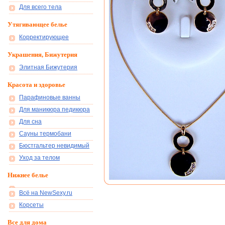
Для всего тела
Утягивающее белье
Корректирующее
Украшения, Бижутерия
Элитная Бижутерия
Красота и здоровье
Парафиновые ванны
Для маникюра педикюра
Для сна
Сауны термобани
Бюстгальтер невидимый
Уход за телом
Нижнее белье
Всё на NewSexy.ru
Корсеты
Все для дома