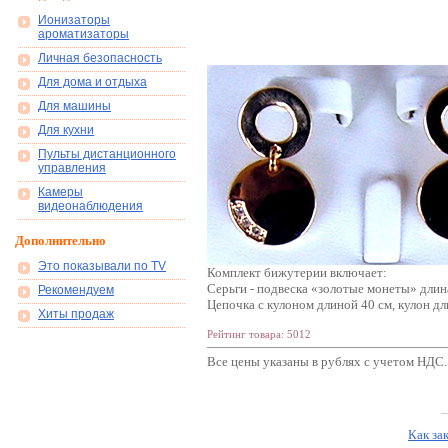
Ионизаторы
ароматизаторы
Личная безопасность
Для дома и отдыха
Для машины
Для кухни
Пульты дистанционного
управления
Камеры
видеонаблюдения
Дополнительно
Это показывали по TV
Комплект бижутерии включает:
Серьги - подвеска «золотые монеты» длина
Рекомендуем
Цепочка с кулоном длиной 40 см, кулон дл
Хиты продаж
Рейтинг товара: 5012
Все цены указаны в рублях с учетом НДС.
Как за