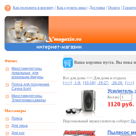
Как положить в корзину
|
Как сделать заказ
|
Доставка
|
Оплата
|
Гарант
Фитнес
Ваша корзина пуста. Вы пока н
Миостимуляторы
локальные, для
коррекции фигуры
Все для дома >>> Для дома и отдыха
[<<<]
:1-9:
[10-18]
:19-27:
:28-29:
[>>>]
Пояса для похудения,
Сауна Бэлт
Усилитель 
Миостимуляторы,
Кол-во:
Электромассажеры
1120 руб.
Массажеры
Пояса
Персональный звукоусилитель соберет
По
Для лица
Пылесос ме
Для ног