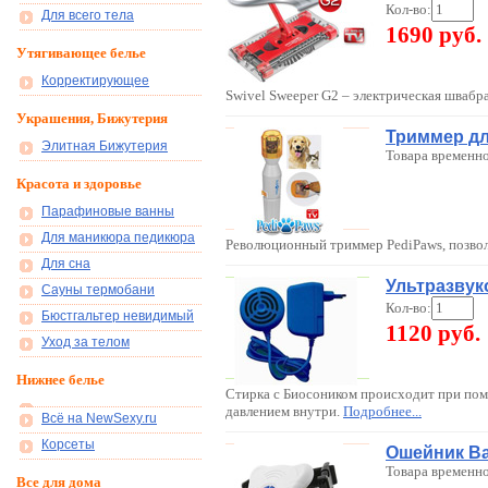
Кол-во:
Для всего тела
1690 руб.
Утягивающее белье
Корректирующее
Swivel Sweeper G2 – электрическая швабр
Украшения, Бижутерия
Триммер дл
Элитная Бижутерия
Товара временно
Красота и здоровье
Парафиновые ванны
Для маникюра педикюра
Революционный триммер PediPaws, позвол
Для сна
Ультразвук
Сауны термобани
Кол-во:
Бюстгальтер невидимый
1120 руб.
Уход за телом
Нижнее белье
Стирка с Биосоником происходит при пом
давлением внутри.
Подробнее...
Всё на NewSexy.ru
Корсеты
Ошейник Ba
Товара временно
Все для дома