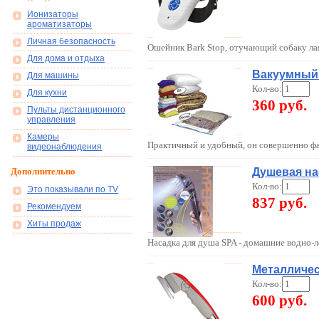
Ионизаторы
ароматизаторы
Личная безопасность
Ошейник Bark Stop, отучающий собаку ла
Для дома и отдыха
Вакуумный 
Для машины
Кол-во:
Для кухни
360 руб.
Пульты дистанционного
управления
Камеры
Практичный и удобный, он совершенно фа
видеонаблюдения
Дополнительно
Душевая на
Кол-во:
Это показывали по TV
837 руб.
Рекомендуем
Хиты продаж
Насадка для душа SPA - домашние водно
Металличес
Кол-во:
600 руб.