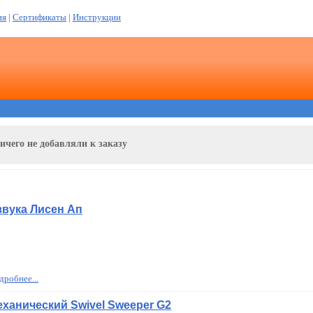
ия
|
Сертификаты
|
Инструкции
ичего не добавляли к заказу
звука Лисен Ап
дробнее...
ханический Swivel Sweeper G2